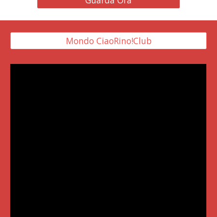
Mondo CiaoRino!Club